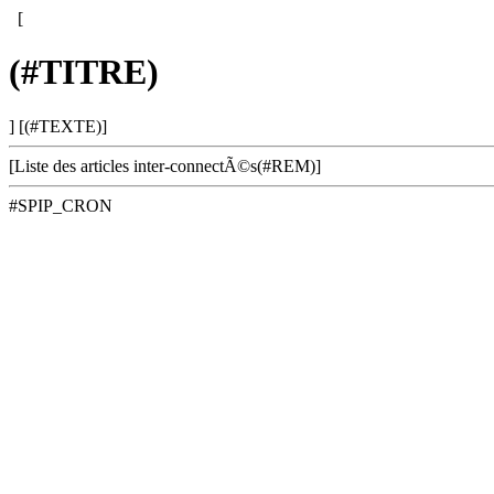
[
(#TITRE)
] [(#TEXTE)]
[Liste des articles inter-connectÃ©s(#REM)]
#SPIP_CRON