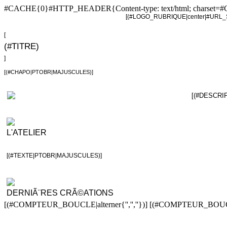
#CACHE{0}#HTTP_HEADER{Content-type: text/html; charset=
[(#LOGO_RUBRIQUE|center|#URL_S
[
(#TITRE)
]
[(#CHAPO|PTOBR|MAJUSCULES)]
[(#DESCRIPT
L'ATELIER
[(#TEXTE|PTOBR|MAJUSCULES)]
DERNIÃ¨RES CRÃ©ATIONS
[(#COMPTEUR_BOUCLE|alterner{'
','',''})] [(#COMPTEUR_BOUCLE|