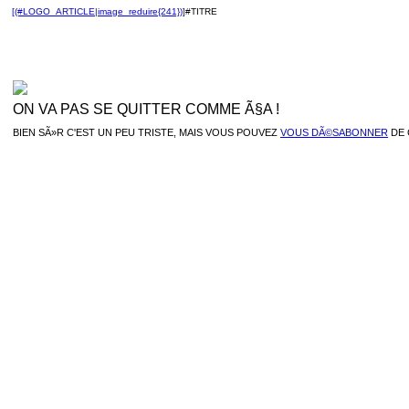
[(#LOGO_ARTICLE|image_reduire{241})]
#TITRE
ON VA PAS SE QUITTER COMME Ã§A !
BIEN SÃ»R C'EST UN PEU TRISTE, MAIS VOUS POUVEZ
VOUS DÃ©SABONNER
DE 